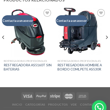
Contacta a un asesor
Contacta a un asesor
Añadir
Añadir
a la
a la
lista de
lista de
deseos
deseos
RESTREGADORAS PROFESIONALES
RESTREGADORAS PROFESIONALES
RESTREGADORA AS5160T SIN
RESTREGADORA HOMBRE A
BATERIAS
BORDO COMLPETE AS530R
INICIO
CATEGORÍAS
PRODUCTOS
VDE
CONTACTO