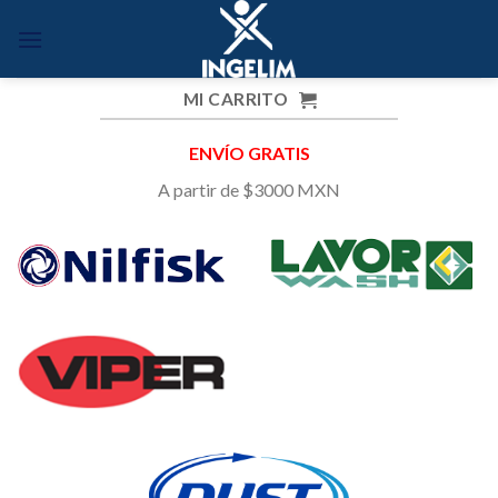
Skip
to
content
MI CARRITO
ENVÍO GRATIS
A partir de $3000 MXN