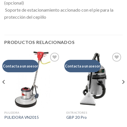
(opcional)
 Soporte de estacionamiento accionado con el pie para la
protección del cepillo
PRODUCTOS RELACIONADOS
Contacta a un asesor
Contacta a un asesor
Añadir
Añadir
a la
a la
lista de
lista de
deseos
deseos
PULIDORA
EXTRACTORES
PULIDORA VN2015
GBP 20 Pro