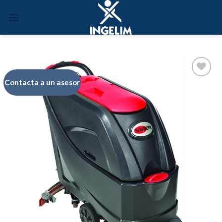
Skip
to
content
Contacta a un asesor
Añadir
a la
lista de
deseos