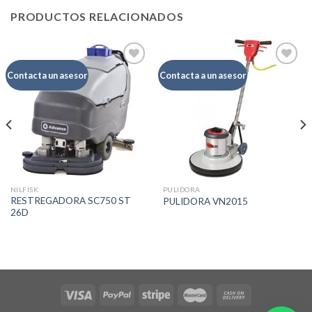
PRODUCTOS RELACIONADOS
Contacta un asesor
Contacta a un asesor
Añadir
Añadir
a la
a la
lista de
lista de
deseos
deseos
NILFISK
PULIDORA
RESTREGADORA SC750 ST
PULIDORA VN2015
26D