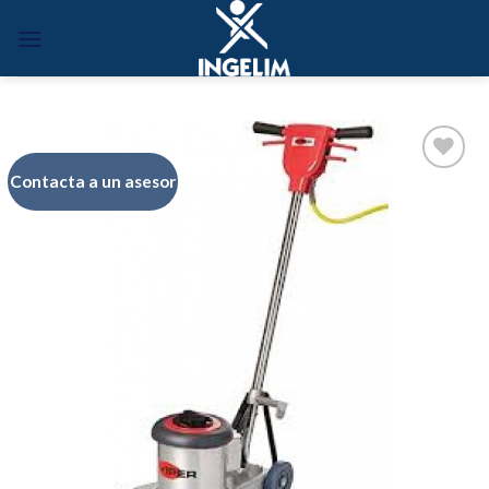
Skip
to
content
Contacta a un asesor
Añadir
a la
lista de
deseos