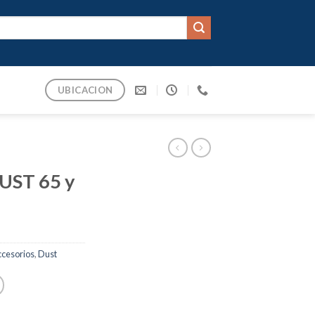
UBICACION
DUST 65 y
ccesorios
,
Dust