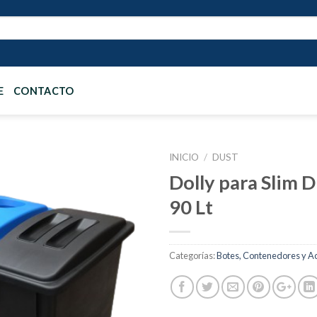
E
CONTACTO
INICIO
/
DUST
Dolly para Slim 
90 Lt
Añadir
a la
lista de
deseos
Categorías:
Botes, Contenedores y A