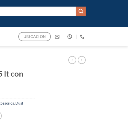
UBICACION
 lt con
ccesorios
,
Dust