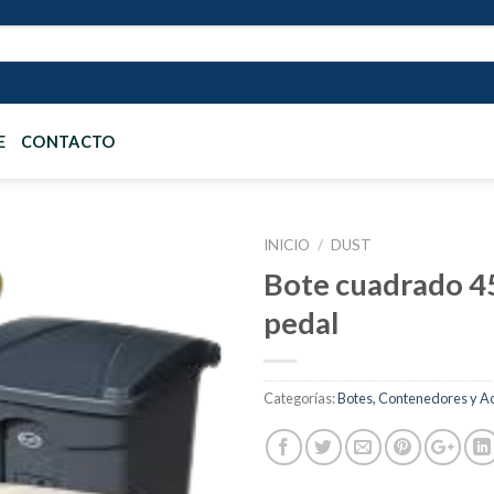
E
CONTACTO
INICIO
/
DUST
Bote cuadrado 45
pedal
Añadir
a la
lista de
deseos
Categorías:
Botes, Contenedores y A