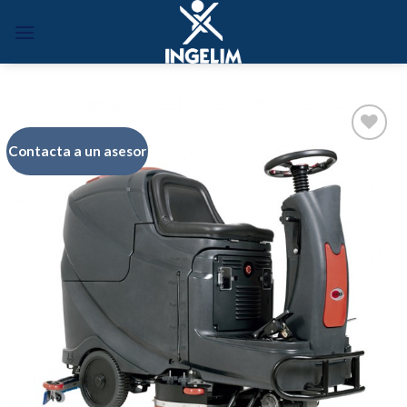
Skip
to
content
Contacta a un asesor
Añadir
a la
lista de
deseos