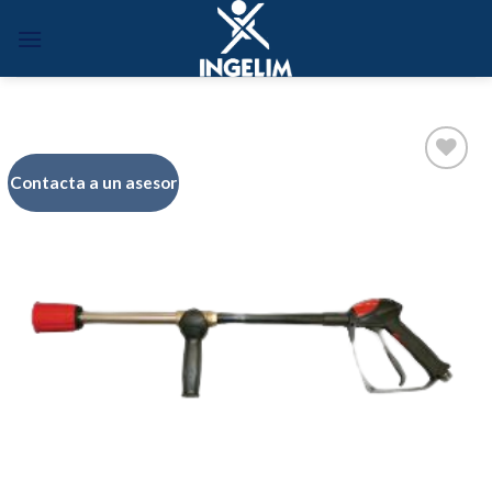
Skip
to
content
Contacta a un asesor
Añadir
a la
lista de
deseos