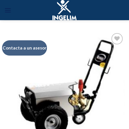
Skip
to
content
Contacta a un asesor
Añadir
a la
lista de
deseos