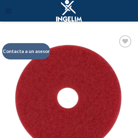
Skip
to
content
Contacta a un asesor
Añadir
a la
lista de
deseos