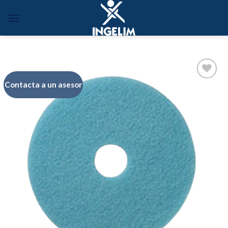
Skip
to
content
Contacta a un asesor
Añadir
a la
lista de
deseos