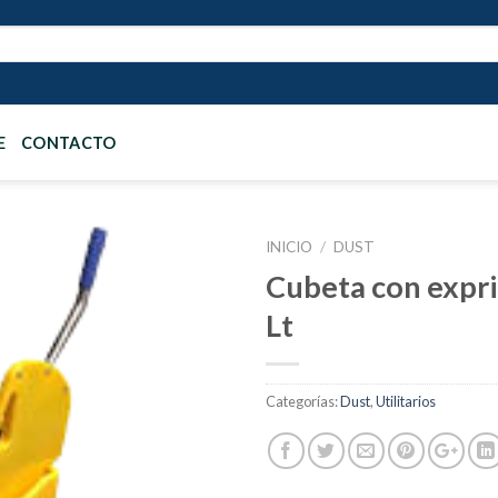
E
CONTACTO
INICIO
/
DUST
Cubeta con expr
Lt
Añadir
a la
lista de
deseos
Categorías:
Dust
,
Utilitarios