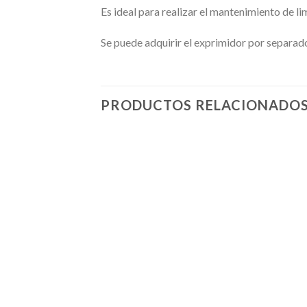
Es ideal para realizar el mantenimiento de li
Se puede adquirir el exprimidor por separad
PRODUCTOS RELACIONADO
r
Añadir
a la
lista de
deseos