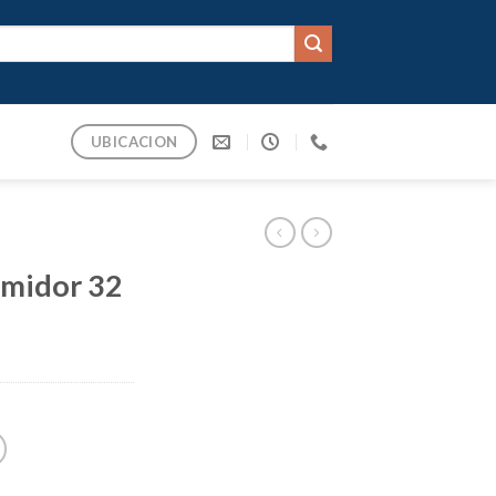
UBICACION
imidor 32