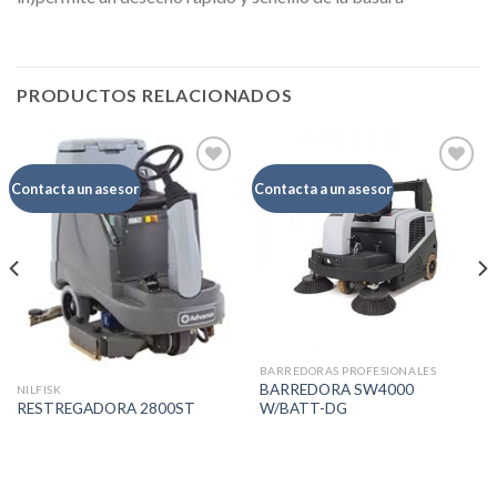
PRODUCTOS RELACIONADOS
Contacta un asesor
Contacta a un asesor
Añadir
Añadir
a la
a la
lista de
lista de
deseos
deseos
BARREDORAS PROFESIONALES
BARREDORA SW4000
NILFISK
W/BATT-DG
RESTREGADORA 2800ST