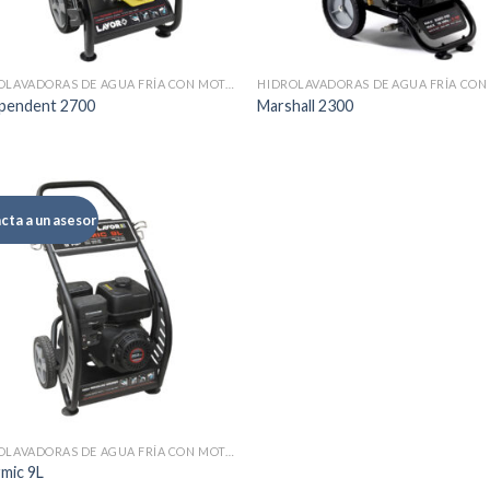
HIDROLAVADORAS DE AGUA FRÍA CON MOTOR DE GASOLINA
pendent 2700
Marshall 2300
cta a un asesor
Añadir
a la
lista de
deseos
HIDROLAVADORAS DE AGUA FRÍA CON MOTOR DE GASOLINA
mic 9L