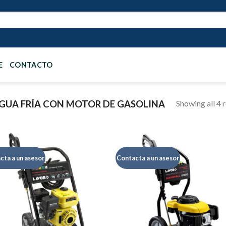
E
CONTACTO
Showing all 4 r
GUA FRÍA CON MOTOR DE GASOLINA
cta a un asesor
Contacta a un asesor
Añadir
Aña
a la
a 
lista de
list
deseos
des