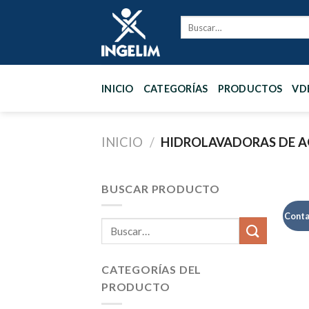
Skip
to
content
INICIO
CATEGORÍAS
PRODUCTOS
VD
INICIO
/
HIDROLAVADORAS DE A
BUSCAR PRODUCTO
Conta
CATEGORÍAS DEL
PRODUCTO