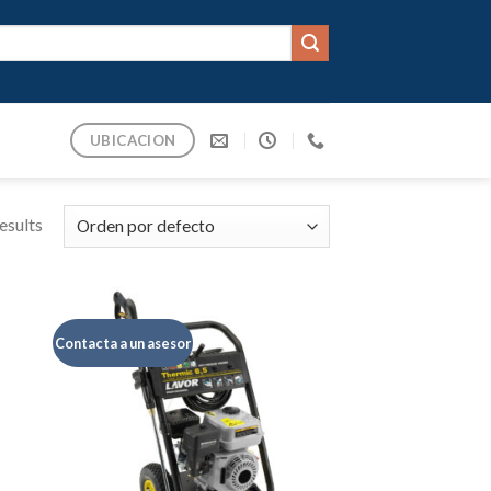
UBICACION
esults
Contacta a un asesor
dir
Añadir
la
a la
a de
lista de
eos
deseos